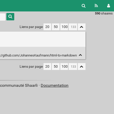
590
shaares
Type 1 or
more
characters
Liens par page
20
50
100
for
results.
://github.com/JohannesKaufmann/html-to-markdown
Liens par page
20
50
100
a communauté Shaarli ·
Documentation