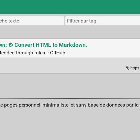
n: ⚙️ Convert HTML to Markdown.
tended through rules. · GitHub
https
ue-pages personnel, minimaliste, et sans base de données par l