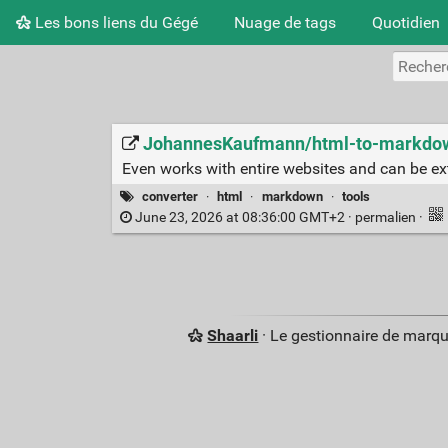
Les bons liens du Gégé
Nuage de tags
Quotidien
JohannesKaufmann/html-to-markdow
Even works with entire websites and can be ex
converter
·
html
·
markdown
·
tools
June 23, 2026 at 08:36:00 GMT+2 ·
permalien
·
Shaarli
· Le gestionnaire de marq