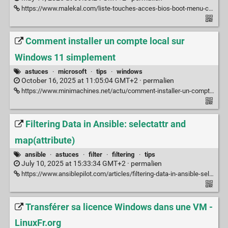
https://www.malekal.com/liste-touches-acces-bios-boot-menu-constructeur/
Comment installer un compte local sur
Windows 11 simplement
astuces
·
microsoft
·
tips
·
windows
October 16, 2025 at 11:05:04 GMT+2 ·
permalien
https://www.minimachines.net/actu/comment-installer-un-compte-local-sur-windows-11-simplement-136532
Filtering Data in Ansible: selectattr and
map(attribute)
ansible
·
astuces
·
filter
·
filtering
·
tips
July 10, 2025 at 15:33:34 GMT+2 ·
permalien
https://www.ansiblepilot.com/articles/filtering-data-in-ansible-selectattr-and-map/
Transférer sa licence Windows dans une VM -
LinuxFr.org