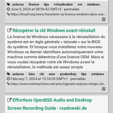
astuces
·
licence
·
tips
·
virtualisation
·
vm
·
windows
June 5, 2024 at 08:56:42 GMT+2 ·
permalien
https://linuxfr.org/news/transferer-sa-licence-windows-dans-une-vm
Récupérer la clé Windows avant réinstall
La licence de Windows nécessaire à la réinstallation du
système est en règle générale « tatouée » sur le BIOS
du système. Et lorsque vous installerez votre nouveau
Windows ce dernier identifiera automatiquement votre
machine comme détentrice d’une licence OEM. Mais si
vous voulez récupérer votre clé Windows avant la
réinstallation, la méthode est assez simple.
astuces
·
bios
·
clé
·
oem
·
productkey
·
tips
·
windows
February 7, 2024 at 15:18:20 GMT+1 ·
permalien
https://www.minimachines.net/actu/logiciels-espions-minipc-chinois-124777
Effortless OpenBSD Audio and Desktop
Screen Recording Guide · rsadowski.de