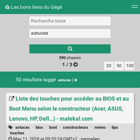
Les bons liens du Gégé
Nuage de tags
Quotidien
Flux RSS
Connexion
Type 1 or more
characters for
results.
590
shaares
1 / 3
20
50
100
50 résultats taggé
astuces
Liste des touches pour accéder au BIOS et au
Boot Menu selon le constructeur (Acer, ASUS,
Lenovo, HP, Dell…) - malekal.com
astuces
·
bios
·
boot
·
constructeurs
·
mémo
·
tips
·
touches
May 11, 2026 at 09:53:24 GMT+2 ·
permalien