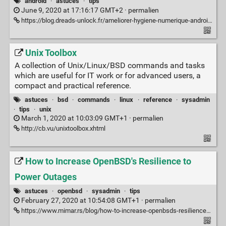
android
·
astuces
·
tips
June 9, 2020 at 17:16:17 GMT+2 ·
permalien
https://blog.dreads-unlock.fr/ameliorer-hygiene-numerique-android-desinstaller-applications-systeme/
Unix Toolbox
A collection of Unix/Linux/BSD commands and tasks
which are useful for IT work or for advanced users, a
compact and practical reference.
astuces
·
bsd
·
commands
·
linux
·
reference
·
sysadmin
·
tips
·
unix
March 1, 2020 at 10:03:09 GMT+1 ·
permalien
http://cb.vu/unixtoolbox.xhtml
How to Increase OpenBSD's Resilience to
Power Outages
astuces
·
openbsd
·
sysadmin
·
tips
February 27, 2020 at 10:54:08 GMT+1 ·
permalien
https://www.mimar.rs/blog/how-to-increase-openbsds-resilience-to-power-outages