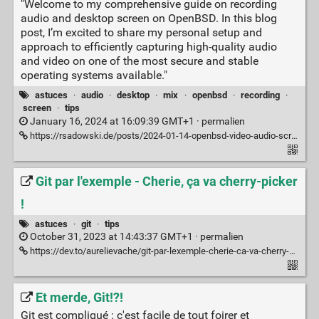
"Welcome to my comprehensive guide on recording
audio and desktop screen on OpenBSD. In this blog
post, I’m excited to share my personal setup and
approach to efficiently capturing high-quality audio
and video on one of the most secure and stable
operating systems available."
astuces
·
audio
·
desktop
·
mix
·
openbsd
·
recording
·
screen
·
tips
January 16, 2024 at 16:09:39 GMT+1 ·
permalien
https://rsadowski.de/posts/2024-01-14-openbsd-video-audio-screen-recording/
Git par l'exemple - Cherie, ça va cherry-picker
!
astuces
·
git
·
tips
October 31, 2023 at 14:43:37 GMT+1 ·
permalien
https://dev.to/aurelievache/git-par-lexemple-cherie-ca-va-cherry-picker--37c8
Et merde, Git!?!
Git est compliqué : c'est facile de tout foirer et