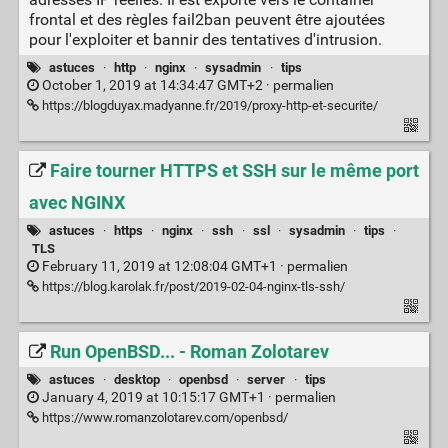
frontal et des règles fail2ban peuvent être ajoutées
pour l'exploiter et bannir des tentatives d'intrusion.
astuces
·
http
·
nginx
·
sysadmin
·
tips
October 1, 2019 at 14:34:47 GMT+2 ·
permalien
https://blogduyax.madyanne.fr/2019/proxy-http-et-securite/
Faire tourner HTTPS et SSH sur le même port
avec NGINX
astuces
·
https
·
nginx
·
ssh
·
ssl
·
sysadmin
·
tips
·
TLS
February 11, 2019 at 12:08:04 GMT+1 ·
permalien
https://blog.karolak.fr/post/2019-02-04-nginx-tls-ssh/
Run OpenBSD... - Roman Zolotarev
astuces
·
desktop
·
openbsd
·
server
·
tips
January 4, 2019 at 10:15:17 GMT+1 ·
permalien
https://www.romanzolotarev.com/openbsd/