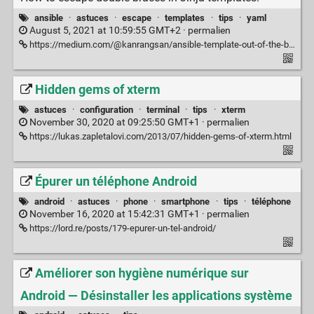
ansible
·
astuces
·
escape
·
templates
·
tips
·
yaml
August 5, 2021 at 10:59:55 GMT+2 ·
permalien
https://medium.com/@kanrangsan/ansible-template-out-of-the-box-3749604ee4fa
Hidden gems of xterm
astuces
·
configuration
·
terminal
·
tips
·
xterm
November 30, 2020 at 09:25:50 GMT+1 ·
permalien
https://lukas.zapletalovi.com/2013/07/hidden-gems-of-xterm.html
Épurer un téléphone Android
android
·
astuces
·
phone
·
smartphone
·
tips
·
téléphone
November 16, 2020 at 15:42:31 GMT+1 ·
permalien
https://lord.re/posts/179-epurer-un-tel-android/
Améliorer son hygiène numérique sur
Android — Désinstaller les applications système