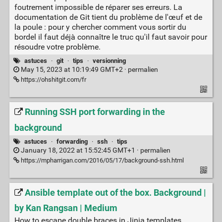
foutrement impossible de réparer ses erreurs. La
documentation de Git tient du problème de l'œuf et de
la poule : pour y chercher comment vous sortir du
bordel il faut déjà connaître le truc qu'il faut savoir pour
résoudre votre problème.
astuces
·
git
·
tips
·
versionning
May 15, 2023 at 10:19:49 GMT+2 ·
permalien
https://ohshitgit.com/fr
Running SSH port forwarding in the
background
astuces
·
forwarding
·
ssh
·
tips
January 18, 2022 at 15:52:45 GMT+1 ·
permalien
https://mpharrigan.com/2016/05/17/background-ssh.html
Ansible template out of the box. Background |
by Kan Rangsan | Medium
How to escape double braces in Jinja templates.