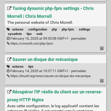
Tuning dynamic php-fpm settings - Chris
Morrell | Chris Morrell
The personal website of Chris Morrell.
astuces
·
configuration
·
php
·
php-fpm
·
settings
·
sysadmin
·
tips
·
web
February 16, 2020 at 09:30:08 GMT+1 ·
permalien
https://cmorrell.com/php-fpm/
Sauver un disque dur mécanique
astuces
·
tips
February 14, 2020 at 10:37:11 GMT+1 ·
permalien
https://linuxfr.org/news/sauver-un-disque-dur-mecanique
Récupérer l'IP réelle du client sur un reverse-
proxy HTTP Nginx
Avec cette configuration, le log applicatif contient les
adresses IP réelles. Il est exporté vers le container