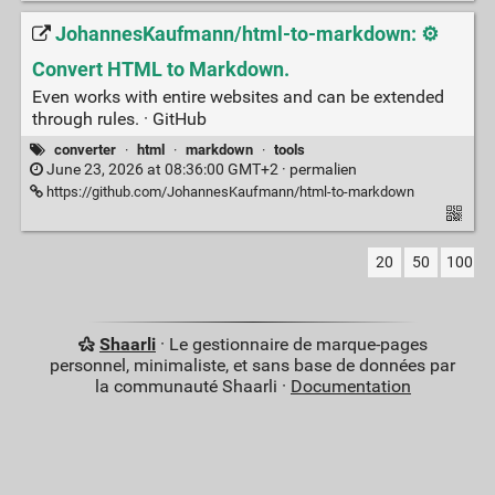
JohannesKaufmann/html-to-markdown: ⚙️
Convert HTML to Markdown.
Even works with entire websites and can be extended
through rules. · GitHub
converter
·
html
·
markdown
·
tools
June 23, 2026 at 08:36:00 GMT+2 ·
permalien
https://github.com/JohannesKaufmann/html-to-markdown
20
50
100
Shaarli
· Le gestionnaire de marque-pages
personnel, minimaliste, et sans base de données par
la communauté Shaarli ·
Documentation