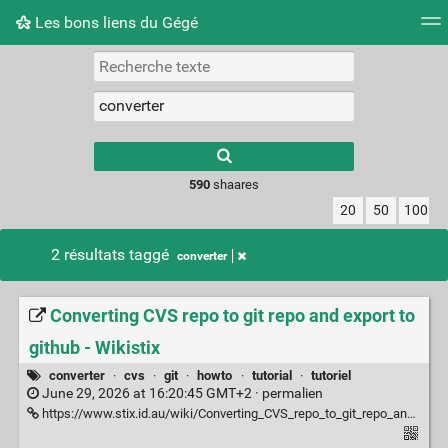
Les bons liens du Gégé
Nuage de tags
Quotidien
Flux RSS
Connexion
Type 1 or more
characters for
results.
590
shaares
20
50
100
2 résultats taggé
converter
Converting CVS repo to git repo and export to
github - Wikistix
converter
·
cvs
·
git
·
howto
·
tutorial
·
tutoriel
June 29, 2026 at 16:20:45 GMT+2 ·
permalien
https://www.stix.id.au/wiki/Converting_CVS_repo_to_git_repo_and_export_to_github