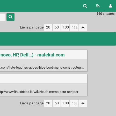
590
shaares
Type 1 or
more
characters
Liens par page
20
50
100
for
results.
enovo, HP, Dell…) - malekal.com
.com/liste-touches-acces-bios-boot-menu-constructeur/
tp://www.linuxtricks.fr/wiki/bash-memo-pour-scripter
Liens par page
20
50
100