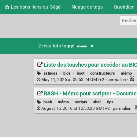
Les bons liens du Gégé
Nuage de tags
Quotidien
2 résultats taggé
mémo
Liste des touches pour accéder au BIO
astuces
·
bios
·
boot
·
constructeurs
·
mémo
·
May 11, 2026 at 09:53:24 GMT+2 ·
permalien
·
BASH - Mémo pour scripter - Document
bash
·
mémo
·
scripts
·
shell
·
tips
August 15, 2016 at 12:53:23 GMT+2 ·
permalien
·