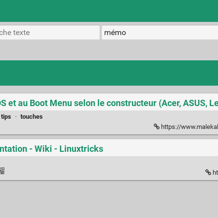
S et au Boot Menu selon le constructeur (Acer, ASUS, L
tips
·
touches
https://www.malekal
ation - Wiki - Linuxtricks
ht