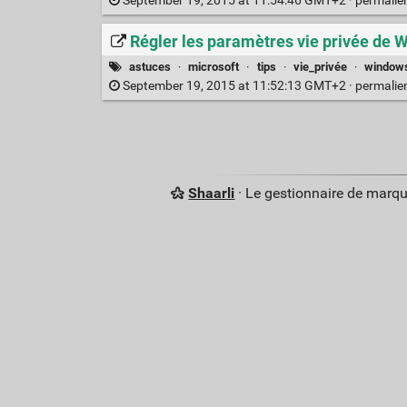
September 19, 2015 at 11:54:46 GMT+2 ·
permalie
Régler les paramètres vie privée de W
astuces
·
microsoft
·
tips
·
vie_privée
·
window
September 19, 2015 at 11:52:13 GMT+2 ·
permalie
Shaarli
· Le gestionnaire de marq