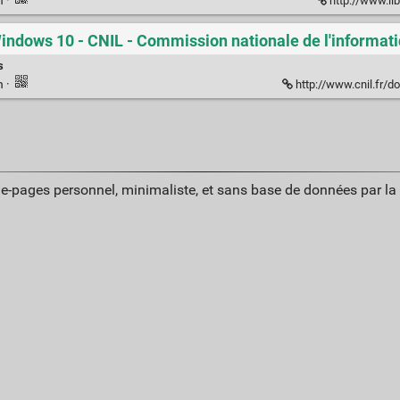
n
·
http://www.li
indows 10 - CNIL - Commission nationale de l'informatiq
s
n
·
http://www.cnil.fr/documentati
ue-pages personnel, minimaliste, et sans base de données par l