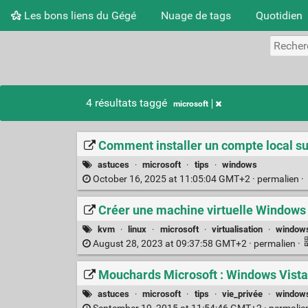
Les bons liens du Gégé
Nuage de tags
Quotidien
4 résultats taggé
microsoft
Comment installer un compte local 
astuces
·
microsoft
·
tips
·
windows
October 16, 2025 at 11:05:04 GMT+2 ·
permalien
·
Créer une machine virtuelle Windows
kvm
·
linux
·
microsoft
·
virtualisation
·
window
August 28, 2023 at 09:37:58 GMT+2 ·
permalien
·
Mouchards Microsoft : Windows Vista,
astuces
·
microsoft
·
tips
·
vie_privée
·
window