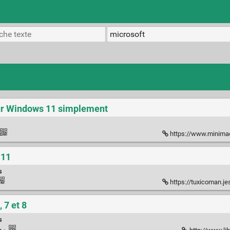
sur Windows 11 simplement
https://www.minimachines.ne
 11
s
https://tuxicoman.jesui
 7 et 8
s