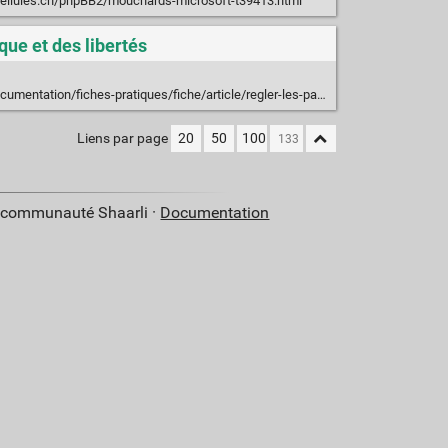
bellules.ch/phpBB2/mouchards-microsoft-t39413.html
ue et des libertés
on/fiches-pratiques/fiche/article/regler-les-parametres-vie-priveede-windows-10/
Liens par page
20
50
100
a communauté Shaarli ·
Documentation