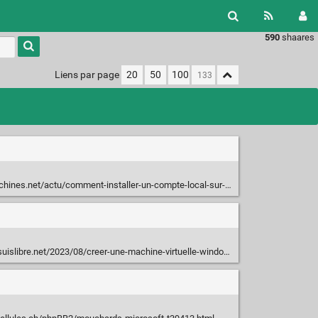
590
shaares
Type 1 or
more
characters
Liens par page
20
50
100
for
results.
t/actu/comment-installer-un-compte-local-sur-windows-11-simplement-136532
slibre.net/2023/08/creer-une-machine-virtuelle-windows-11.html