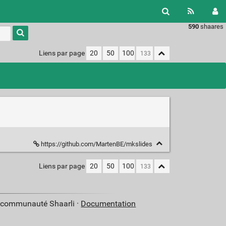
590
shaares
Type 1 or
more
characters
Liens par page
20
50
100
for
results.
https://github.com/MartenBE/mkslides
Liens par page
20
50
100
a communauté Shaarli ·
Documentation