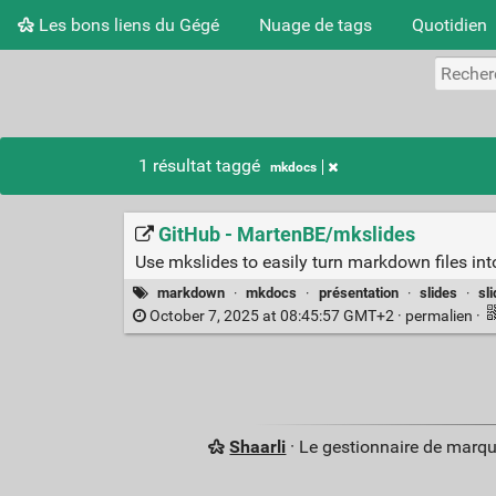
Les bons liens du Gégé
Nuage de tags
Quotidien
1 résultat taggé
mkdocs
GitHub - MartenBE/mkslides
Use mkslides to easily turn markdown files into
markdown
·
mkdocs
·
présentation
·
slides
·
sl
October 7, 2025 at 08:45:57 GMT+2 ·
permalien
·
Shaarli
· Le gestionnaire de marq