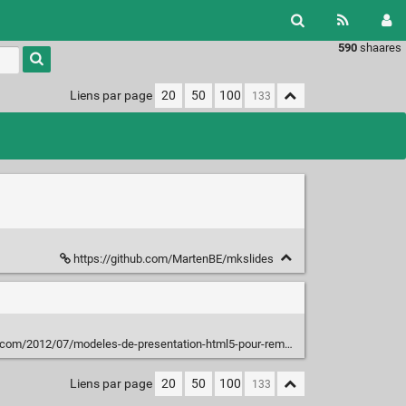
590
shaares
Type 1 or
more
characters
Liens par page
20
50
100
for
results.
https://github.com/MartenBE/mkslides
/2012/07/modeles-de-presentation-html5-pour-remplacer-powerpoint.html
Liens par page
20
50
100