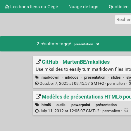
Les bons liens du Gégé
Nuage de tags
Quotidien
2 résultats taggé
présentation
GitHub - MartenBE/mkslides
Use mkslides to easily turn markdown files into
markdown
·
mkdocs
·
présentation
·
slides
·
sl
October 7, 2025 at 08:45:57 GMT+2 ·
permalien
·
Modèles de présentations HTML5 pou
html5
·
outils
·
powerpoint
·
présentation
July 11, 2012 at 12:05:07 GMT+2 ·
permalien
·