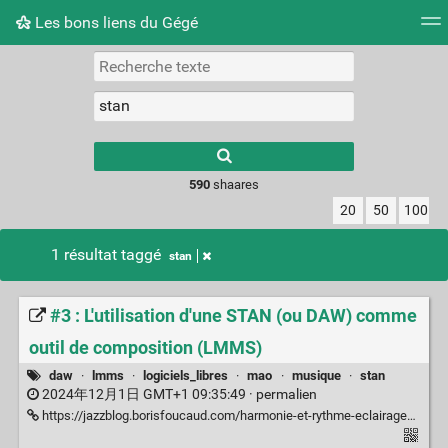
Les bons liens du Gégé
Nuage de tags
Quotidien
Flux RSS
Connexion
Type 1 or more
characters for
results.
590
shaares
20
50
100
1 résultat taggé
stan
#3 : L'utilisation d'une STAN (ou DAW) comme
outil de composition (LMMS)
daw
·
lmms
·
logiciels_libres
·
mao
·
musique
·
stan
2024年12月1日 GMT+1 09:35:49 ·
permalien
https://jazzblog.borisfoucaud.com/harmonie-et-rythme-eclairages/3-tuto-lutilisation-dune-stan-ou-daw-comme-outil-de-composition/