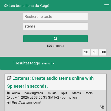
Les bons liens du Gégé
Nuage de tags
Quotidien
Flux RSS
Connexion
Type 1 or more
characters for
results.
590
shaares
20
50
100
1 résultat taggé
stems
Ezstems: Create audio stems online with
Spleeter in seconds.
audio
·
backingtrack
·
music
·
split
·
stems
·
tools
July 4, 2026 at 08:55:35 GMT+2 ·
permalien
https://ezstems.com/